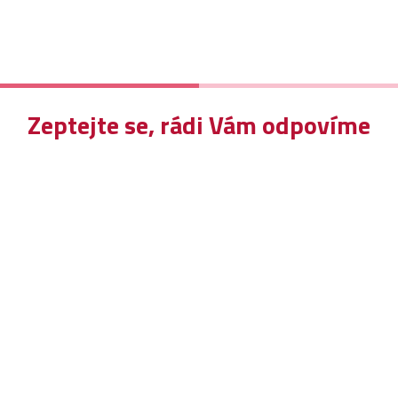
Zeptejte se, rádi Vám odpovíme
A
Kob
+
inf