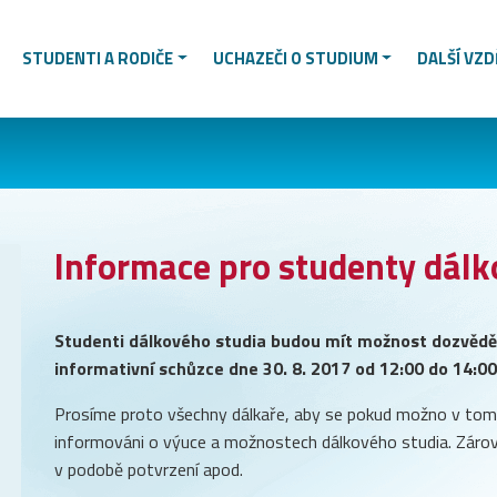
STUDENTI A RODIČE
UCHAZEČI O STUDIUM
DALŠÍ VZD
Informace pro studenty dálk
Studenti dálkového studia budou mít možnost dozvědě
informativní schůzce dne 30. 8. 2017 od 12:00 do 14:00
Prosíme proto všechny dálkaře, aby se pokud možno v tomt
informováni o výuce a možnostech dálkového studia. Zárove
v podobě potvrzení apod.