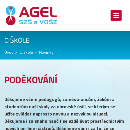
O ŠKOLE
Úvod
O škole
Novinky
PODĚKOVÁNÍ
Děkujeme všem pedagogů, zaměstnancům, žákům a
studentům naší školy za obrovské úsilí, se kterým se
učíte zvládat naprosto novou a nezvyklou situaci.
Děkujeme i za snahu naučit se vzdělávat prostřednictvím
nových on-line nástrojů. Děkujeme vám i za to, že se