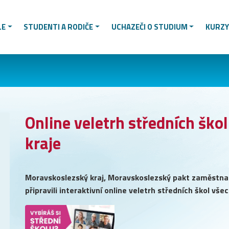
LE
STUDENTI A RODIČE
UCHAZEČI O STUDIUM
KURZY
Online veletrh středních šk
kraje
Moravskoslezský kraj, Moravskoslezský pakt zaměstnan
připravili interaktivní online veletrh středních škol vše