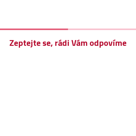
Zeptejte se, rádi Vám odpovíme
A
Kob
+
inf