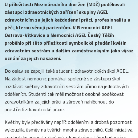
U příležitosti Mezinárodního dne žen (MDŽ) poděkovali
zástupci zdravotnických zařízení skupiny AGEL
zdravotnicím za jejich každodenní práci, profesionalitu a
péči, kterou věnují pacientům. V Nemocnici AGEL
Ostrava-Vítkovice a Nemocnici AGEL Český Těšín
proběhlo při této příležitosti symbolické předání květin
zdravotním sestrám a dalším zaměstnankyním jako výraz
uznání za jejich nasazení.
Do oslav se zapojili také studenti zdravotnických škol AGEL.
Na žádost nemocnic pomáhali společně se zástupci škol
rozdávat květiny zdravotním sestrám přímo na jednotlivých
odděleních. Studenti tak měli možnost osobně poděkovat
zdravotníkům za jejich práci a zároveň nahlédnout do
prostředí zdravotnické praxe.
Květiny byly předávány napříč odděleními a drobná pozornost
vykouzlila úsměv na tvářích mnoha zdravotníků. Celá iniciativa
symbolicky propojila zkušené zdravotníky s těmi budoucími,