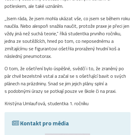
potleskem, ale také uznáním.
„Jsem ráda, že jsem mohla ukázat vše, co jsem se během roku
naučila. Nebo alespoň snažila naučit, protože praxe je přeci jen
vždy jiná než suchá teorie,“ říká studentka prvního ročníku,
jedna ze soutěžících, hned po tom, co neposednému a
zmítajícímu se figurantovi ošetřila proražený hrudní koš a
následný pneumotorax.
O tom, že ošetření bylo úspěšné, svědčí i to, že zraněný po
pár chvil bezelstně vstal a začal se s ošetřující bavit o svých
plánech na prázdniny. Snad se jim jejich plány splní a
s podobnými úrazy se potkají pouze ve škole či na praxi.
Kristýna Umlaufová, studentka 1. ročníku
Kontakt pro média