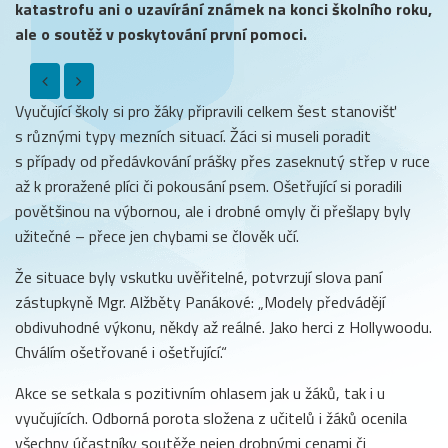
katastrofu ani o uzavírání známek na konci školního roku,
ale o soutěž v poskytování první pomoci.
Vyučující školy si pro žáky připravili celkem šest stanovišť
s různými typy mezních situací. Žáci si museli poradit
s případy od předávkování prášky přes zaseknutý střep v ruce
až k proražené plíci či pokousání psem. Ošetřující si poradili
povětšinou na výbornou, ale i drobné omyly či přešlapy byly
užitečné – přece jen chybami se člověk učí.
Že situace byly vskutku uvěřitelné, potvrzují slova paní
zástupkyně Mgr. Alžběty Panákové: „Modely předvádějí
obdivuhodné výkonu, někdy až reálné. Jako herci z Hollywoodu.
Chválím ošetřované i ošetřující.“
Akce se setkala s pozitivním ohlasem jak u žáků, tak i u
vyučujících. Odborná porota složena z učitelů i žáků ocenila
všechny účastníky soutěže nejen drobnými cenami či