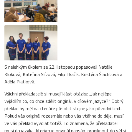
S nelehkým úkolem se 22. listopadu popasovali Natálie
Kloková, Kateřina Slívová, Filip Tkačik, Kristýna Šlachtová a
Adéla Piatková.
Všichni překladatelé si musejí klást otázku: „Jak nejlépe
vyjádřím to, co chce sdělit originál, v cílovém jazyce?“ Dobrý
překlad by měl na čtenáře působit stejně jako původní text.
Pokud vás originál rozesměje nebo vás vtáhne do děje, musí
ve vás překlad vyvolat totéž. To znamená, že překladatel
musí do jazyka, kterým je originál napsán, proniknout do větší